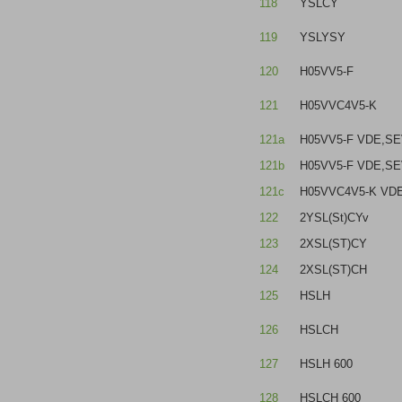
118
YSLCY
119
YSLYSY
120
H05VV5-F
121
H05VVC4V5-K
121a
H05VV5-F VDE,SE
121b
H05VV5-F VDE,SE
121c
H05VVC4V5-K VD
122
2YSL(St)CYv
123
2XSL(ST)CY
124
2XSL(ST)CH
125
HSLH
126
HSLCH
127
HSLH 600
128
HSLCH 600