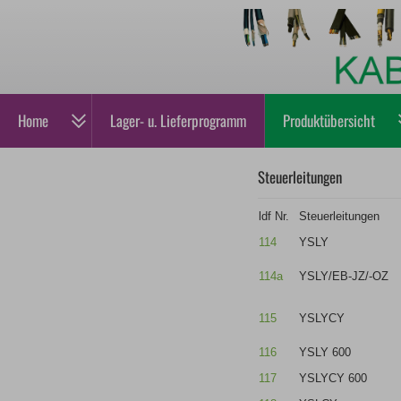
Home
Lager- u. Lieferprogramm
Produktübersicht
Steuerleitungen
ldf Nr.
Steuerleitungen
114
YSLY
114a
YSLY/EB-JZ/-OZ
115
YSLYCY
116
YSLY 600
117
YSLYCY 600