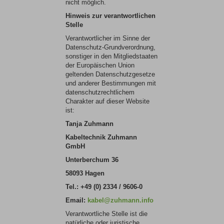
nicht möglich.
Hinweis zur verantwortlichen
Stelle
Verantwortlicher im Sinne der
Datenschutz-Grundverordnung,
sonstiger in den Mitgliedstaaten
der Europäischen Union
geltenden Datenschutzgesetze
und anderer Bestimmungen mit
datenschutzrechtlichem
Charakter auf dieser Website
ist:
Tanja
Zuhmann
Kabeltechnik Zuhmann
GmbH
Unterberchum 36
58093 Hagen
Tel.: +49 (0) 2334 / 9606-0
Email:
kabel@zuhmann.info
Verantwortliche Stelle ist die
natürliche oder juristische