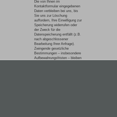
Die von Ihnen im
Kontaktformular eingegebenen
Daten verbleiben bei uns, bis
Sie uns zur Löschung
auffordern, Ihre Einwilligung zur
Speicherung widerrufen oder
der Zweck für die
Datenspeicherung entfällt (z.B.
nach abgeschlossener
Bearbeitung Ihrer Anfrage).
Zwingende gesetzliche
Bestimmungen – insbesondere
Aufbewahrungsfristen – bleiben
unberührt.
Analyse Tools, Plugins und
Tools
Google Analytics
Diese Website nutzt nicht die
Funktionen des
Webanalysedienstes Google
Analytics.
Google Web Fonts
Diese Seite nutzt zur