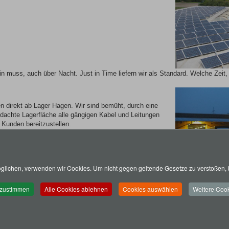
ein muss, auch über Nacht. Just in Time liefern wir als Standard. Welche Zeit,
en direkt ab Lager Hagen. Wir sind bemüht, durch eine
dachte Lagerfläche alle gängigen Kabel und Leitungen
 Kunden bereitzustellen.
t Ihr Vorteil. Selbstverständlich sind alle unsere
rtifiziert. Damit schaffen wir die größtmögliche Sicherheit
lichen, verwenden wir Cookies. Um nicht gegen geltende Gesetze zu verstoßen, b
uktqualität.
 zustimmen
Alle Cookies ablehnen
Cookies auswählen
Weitere Cook