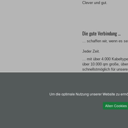
Clever und gut.
Die gute Verbindung ...
... schaffen wir, wenn es s
Jeder Zeit.
... mit über 4.000 Kabeltyp
über 10.000 qm große, über
schnellstmöglich für unsere
Selbstverständlich.
... zu unseren Lieferanten is
Zulieferer nach ISO 9001 ze
Um die optimale Nutzung unserer Website zu ermög
für gleichbleibend hohe Prod
Allen Cookies
Sicher.