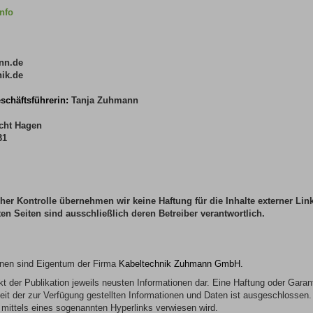
nfo
nn.de
ik.de
schäftsführerin:
Tanja Zuhmann
cht Hagen
31
icher Kontrolle übernehmen wir keine Haftung für die Inhalte externer Lin
ten Seiten sind ausschließlich deren Betreiber verantwortlich.
ionen sind Eigentum der Firma
Kabeltechnik Zuhmann GmbH.
t der Publikation jeweils neusten Informationen dar. Eine Haftung oder Garanti
keit der zur Verfügung gestellten Informationen und Daten ist ausgeschlossen. 
 mittels eines sogenannten Hyperlinks verwiesen wird.