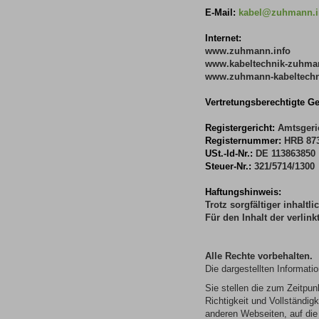
E-Mail:
kabel@zuhmann.i
Internet:
www.zuhmann.info
www.kabeltechnik-zuhma
www.zuhmann-kabeltechn
Vertretungsberechtigte Ge
Registergericht:
Amtsgeri
Registernummer:
HRB 87
USt.-Id-Nr.:
DE 113863850
Steuer-Nr.:
321/5714/1300
Haftungshinweis:
Trotz sorgfältiger inhaltl
Für den Inhalt der verlink
Alle Rechte vorbehalten.
Die dargestellten Informat
Sie stellen die zum Zeitpunk
Richtigkeit und Vollständig
anderen Webseiten, auf die