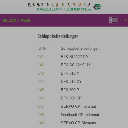
Schleppkettenleitungen
ldf Nr.
Schleppkettenleitungen
141
EFK SC 12Y11Y
142
EFK SC 12YC11Y
143
EFK 310 Y
144
EFK 310 CY
145
EFK 300 P
146
EFK 300 CP
147
SERVO CP Indramat
148
Feedback CP Indramat
149
SERVO CP Siemens